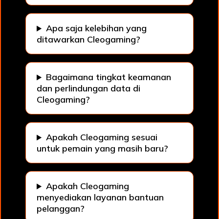
Apa saja kelebihan yang
ditawarkan Cleogaming?
Bagaimana tingkat keamanan
dan perlindungan data di
Cleogaming?
Apakah Cleogaming sesuai
untuk pemain yang masih baru?
Apakah Cleogaming
menyediakan layanan bantuan
pelanggan?